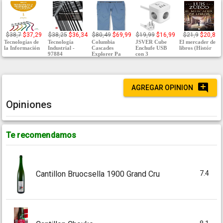
$38,7
$37,29
$38,25
$36,34
$80,49
$69,99
$19,99
$16,99
$21,9
$20,8
Tecnologías de
Tecnología
Columbia
JSVER Cube
El mercader de
la Información
Industrial -
Cascades
Enchufe USB
libros (Histór
97884
Explorer Pa
con 3
AGREGAR OPINION
Opiniones
Te recomendamos
7.4
Cantillon Bruocsella 1900 Grand Cru