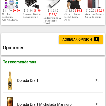
$11,49
$9,99
$10,34
$8,99
$136,85
$11,85
$10,3
$12,29
$10,69
WC luz
Amazon Basics -
Jjecorp Logo
Amazon Basics -
$119,0
nocturna,
Bolsas para e
tee SS Crew
Caja de segur
Ledger Nano X
Adoric LED L
Neck
- Monedero
Hard
AGREGAR OPINION
Opiniones
Te recomendamos
3.3
Dorada Draft
3.8
Dorada Draft Michelada Marinero