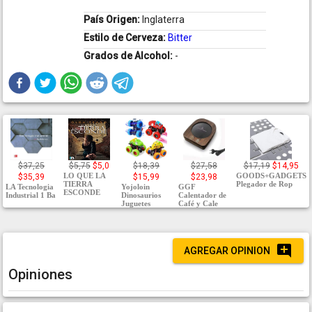
País Origen:
Inglaterra
Estilo de Cerveza:
Bitter
Grados de Alcohol:
-
$37,25
$5,75
$5,0
$18,39
$27,58
$17,19
$14,95
LO QUE LA
GOODS+GADGETS
$35,39
$15,99
$23,98
TIERRA
Plegador de Rop
LA Tecnologia
Yojoloin
GGF
ESCONDE
Industrial 1 Ba
Dinosaurios
Calentador de
Juguetes
Café y Cale
AGREGAR OPINION
Opiniones