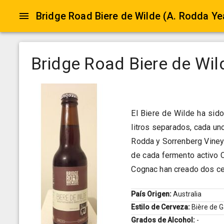
Bridge Road Biere de Wilde (A. Rodda Ye
Bridge Road Biere de Wil
El Biere de Wilde ha sid
litros separados, cada un
Rodda y Sorrenberg Viney
de cada fermento activo 
Cognac han creado dos cer
País Origen:
Australia
Estilo de Cerveza:
Bière de 
Grados de Alcohol:
-