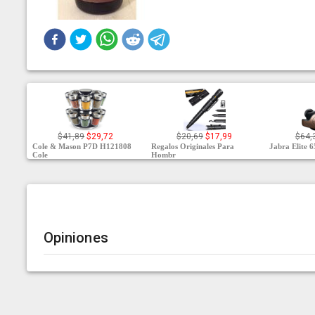
$41,89
$29,72
$20,69
$17,99
$64,
Cole & Mason P7D H121808
Regalos Originales Para
Jabra Elite 6
Cole
Hombr
Opiniones