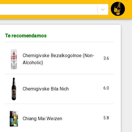
Te recomendamos
Chernigivske Bezalkogolnoe (Non-
3.6
Alcoholic)
6.0
Chernigivske Bila Nich
5.8
Chiang Mai Weizen