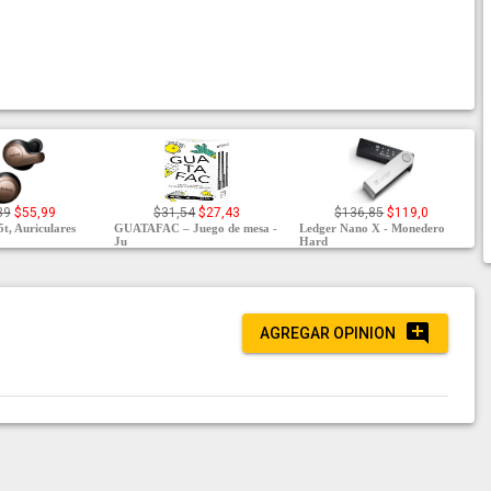
39
$55,99
$31,54
$27,43
$136,85
$119,0
5t, Auriculares
GUATAFAC – Juego de mesa -
Ledger Nano X - Monedero
Ju
Hard
AGREGAR OPINION