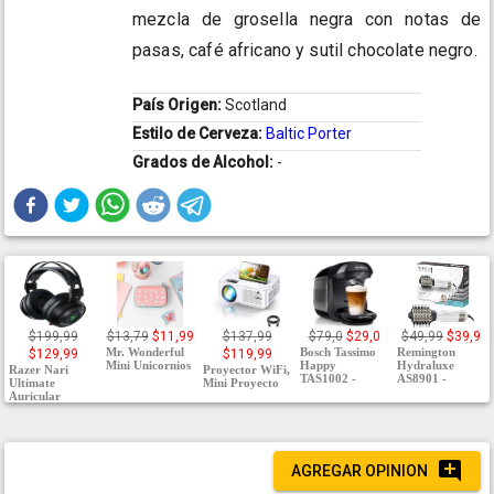
mezcla de grosella negra con notas de
pasas, café africano y sutil chocolate negro.
País Origen:
Scotland
Estilo de Cerveza:
Baltic Porter
Grados de Alcohol:
-
$199,99
$13,79
$11,99
$137,99
$79,0
$29,0
$49,99
$39,9
Mr. Wonderful
Bosch Tassimo
Remington
$129,99
$119,99
Mini Unicornios
Happy
Hydraluxe
Razer Nari
Proyector WiFi,
TAS1002 -
AS8901 -
Ultimate
Mini Proyecto
Auricular
AGREGAR OPINION