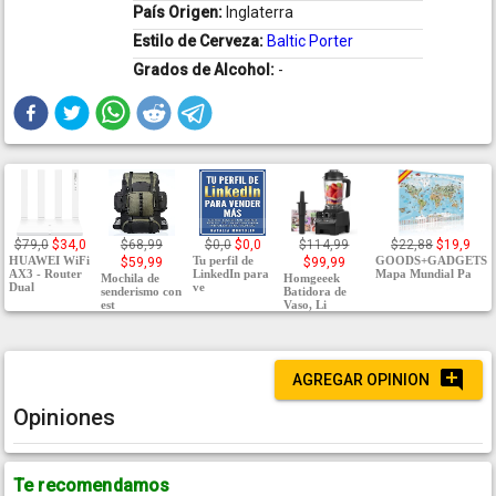
País Origen:
Inglaterra
Estilo de Cerveza:
Baltic Porter
Grados de Alcohol:
-
$79,0
$34,0
$68,99
$0,0
$0,0
$114,99
$22,88
$19,9
HUAWEI WiFi
Tu perfil de
GOODS+GADGETS
$59,99
$99,99
AX3 - Router
LinkedIn para
Mapa Mundial Pa
Mochila de
Homgeeek
Dual
ve
senderismo con
Batidora de
est
Vaso, Li
AGREGAR OPINION
Opiniones
Te recomendamos