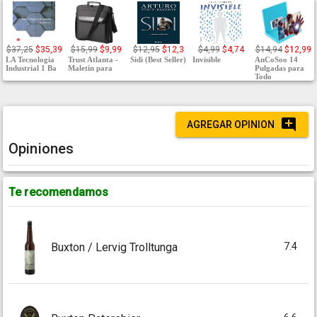
$37,25
$35,39
$15,99
$9,99
$12,95
$12,3
$4,99
$4,74
$14,94
$12,99
LA Tecnologia
Trust Atlanta -
Sidi (Best Seller)
Invisible
AnCoSoo 14
Industrial 1 Ba
Maletín para
Pulgadas para
Todo
AGREGAR OPINION
Opiniones
Te recomendamos
7.4
Buxton / Lervig Trolltunga