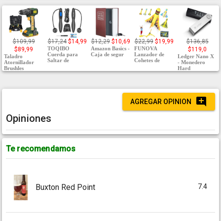
$109,99
$17,24
$14,99
$12,29
$10,69
$22,99
$19,99
$136,85
TOQIBO
Amazon Basics -
FUNOVA
$89,99
$119,0
Cuerda para
Caja de segur
Lanzador de
Taladro
Ledger Nano X
Saltar de
Cohetes de
Atornillador
- Monedero
Brushles
Hard
AGREGAR OPINION
Opiniones
Te recomendamos
7.4
Buxton Red Point