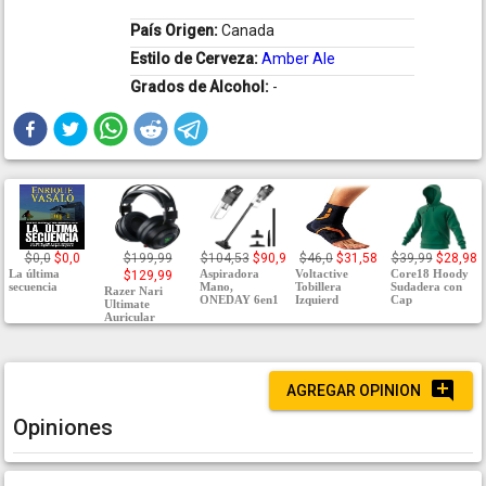
País Origen:
Canada
Estilo de Cerveza:
Amber Ale
Grados de Alcohol:
-
$0,0
$0,0
$199,99
$104,53
$90,9
$46,0
$31,58
$39,99
$28,98
La última
Aspiradora
Voltactive
Core18 Hoody
$129,99
secuencia
Mano,
Tobillera
Sudadera con
Razer Nari
ONEDAY 6en1
Izquierd
Cap
Ultimate
Auricular
AGREGAR OPINION
Opiniones