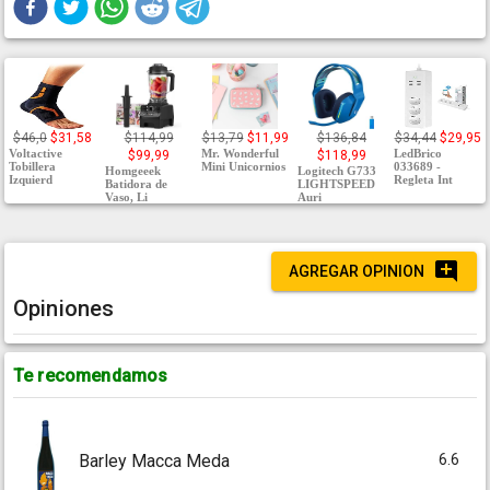
$46,0
$31,58
$114,99
$13,79
$11,99
$136,84
$34,44
$29,95
Voltactive
Mr. Wonderful
LedBrico
$99,99
$118,99
Tobillera
Mini Unicornios
033689 -
Homgeeek
Logitech G733
Izquierd
Regleta Int
Batidora de
LIGHTSPEED
Vaso, Li
Auri
AGREGAR OPINION
Opiniones
Te recomendamos
6.6
Barley Macca Meda