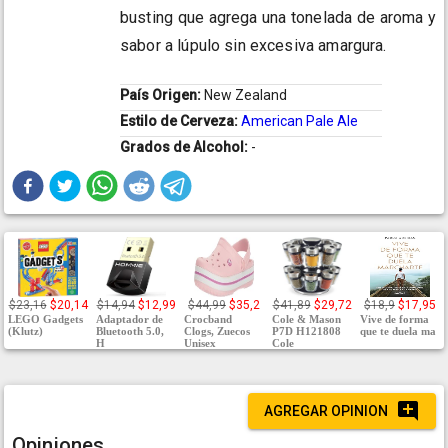
busting que agrega una tonelada de aroma y
sabor a lúpulo sin excesiva amargura.
País Origen:
New Zealand
Estilo de Cerveza:
American Pale Ale
Grados de Alcohol:
-
$23,16
$20,14
$14,94
$12,99
$44,99
$35,2
$41,89
$29,72
$18,9
$17,95
LEGO Gadgets
Adaptador de
Crocband
Cole & Mason
Vive de forma
(Klutz)
Bluetooth 5.0,
Clogs, Zuecos
P7D H121808
que te duela ma
H
Unisex
Cole
AGREGAR OPINION
Opiniones