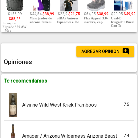
$186,99
$44,84
$38,99
$22,9
$21,75
$64,95
$38,99
$99,95
$49,99
Masajeador de
SIRA (Autores
Flex Appeal 3.0-
Oral-B
$88,23
silicona femeni
Españoles e Ibe
insiders, Zap
Irrigador Bucal
Lowepro
Con Te
Flipside 350 AW
- Moc
AGREGAR OPINION
Opiniones
Te recomendamos
7.5
Alvinne Wild West Kriek Framboos
7.4
Amager / Arizona Wilderness Arizona Beast