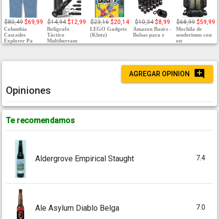
$80,49
$69,99
$14,94
$12,99
$23,16
$20,14
$10,34
$8,99
$68,99
$59,99
Columbia
Bolígrafo
LEGO Gadgets
Amazon Basics -
Mochila de
Cascades
Táctico
(Klutz)
Bolsas para e
senderismo con
Explorer Pa
Multiherram
est
AGREGAR OPINION
Opiniones
Te recomendamos
7.4
Aldergrove Empirical Staught
7.0
Ale Asylum Diablo Belga