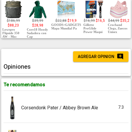
$186,99
$39,99
$22,88
$19,9
$16,99
$16,5
$44,99
$35,2
GOODS+GADGETS
Gillette
Crocband
$88,23
$28,98
Mapa Mundial Pa
ProGlide
Clogs, Zuecos
Lowepro
Core18 Hoody
Power Maqui
Unisex
Flipside 350
Sudadera con
AW - Moc
Cap
AGREGAR OPINION
Opiniones
Te recomendamos
7.3
Corsendonk Pater / Abbey Brown Ale