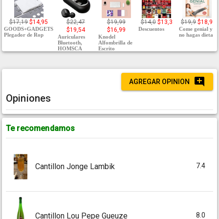
$17,19
$14,95
$22,47
$19,99
$14,0
$13,3
$19,9
$18,9
GOODS+GADGETS
Descuentos
Come genial y
$19,54
$16,99
Plegador de Rop
no hagas dieta
Auriculares
Knodel
Bluetooth,
Alfombrilla de
HOMSCA
Escrito
AGREGAR OPINION
Opiniones
Te recomendamos
7.4
Cantillon Jonge Lambik
8.0
Cantillon Lou Pepe Gueuze