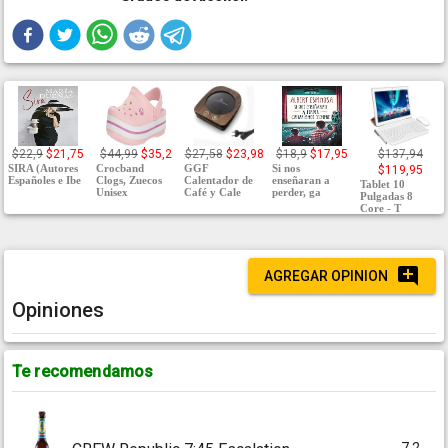
$22,9
$21,75
$44,99
$35,2
$27,58
$23,98
$18,9
$17,95
$137,94
SIRA (Autores
Crocband
GGF
Si nos
$119,95
Españoles e Ibe
Clogs, Zuecos
Calentador de
enseñaran a
Tablet 10
Unisex
Café y Cale
perder, ga
Pulgadas 8
Core - T
AGREGAR OPINION
Opiniones
Te recomendamos
7.2