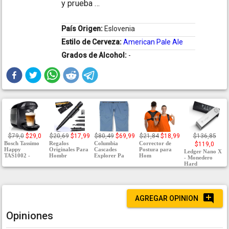
y prueba ...
País Origen:
Eslovenia
Estilo de Cerveza:
American Pale Ale
Grados de Alcohol:
-
$79,0
$29,0
$20,69
$17,99
$80,49
$69,99
$21,84
$18,99
$136,85
Bosch Tassimo
Regalos
Columbia
Corrector de
$119,0
Happy
Originales Para
Cascades
Postura para
Ledger Nano X
TAS1002 -
Hombr
Explorer Pa
Hom
- Monedero
Hard
AGREGAR OPINION
Opiniones