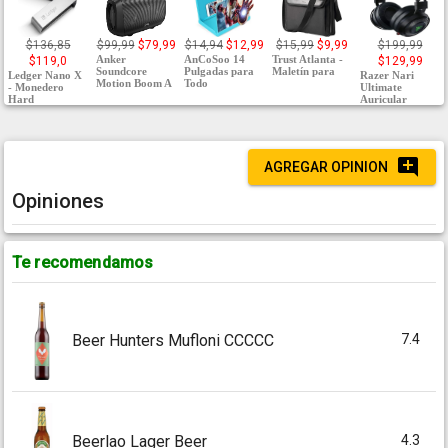
$136,85
$99,99
$79,99
$14,94
$12,99
$15,99
$9,99
$199,99
Anker
AnCoSoo 14
Trust Atlanta -
$119,0
$129,99
Soundcore
Pulgadas para
Maletín para
Ledger Nano X
Razer Nari
Motion Boom A
Todo
- Monedero
Ultimate
Hard
Auricular
AGREGAR OPINION
Opiniones
Te recomendamos
7.4
Beer Hunters Mufloni CCCCC
4.3
Beerlao Lager Beer