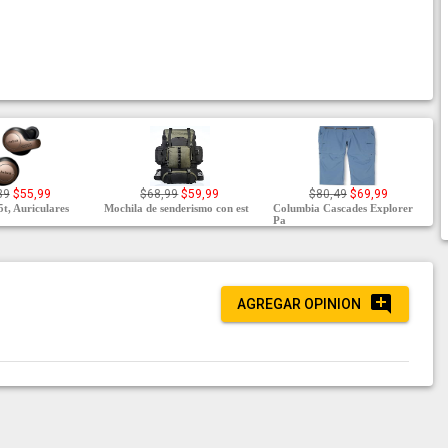
39
$55,99
$68,99
$59,99
$80,49
$69,99
5t, Auriculares
Mochila de senderismo con est
Columbia Cascades Explorer
Pa
AGREGAR OPINION