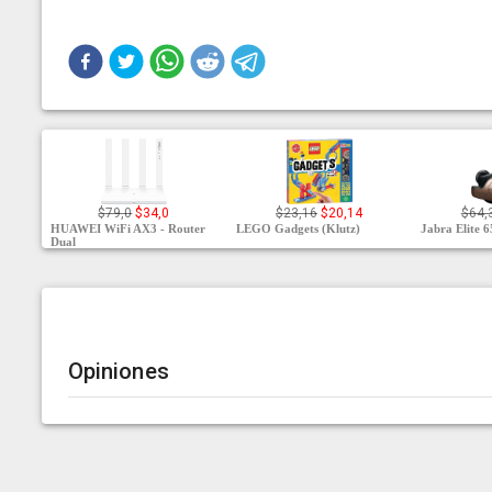
$79,0
$34,0
$23,16
$20,14
$64,
HUAWEI WiFi AX3 - Router
LEGO Gadgets (Klutz)
Jabra Elite 6
Dual
Opiniones