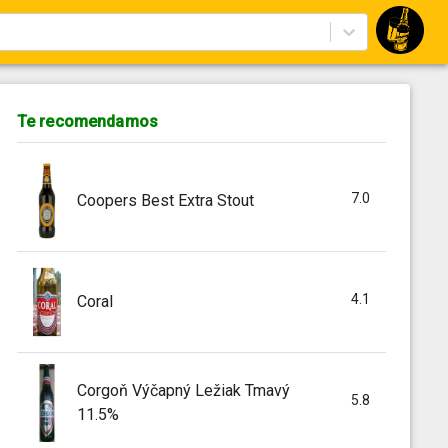
Te recomendamos
7.0
Coopers Best Extra Stout
4.1
Coral
Corgoň Výčapný Ležiak Tmavý
5.8
11.5%