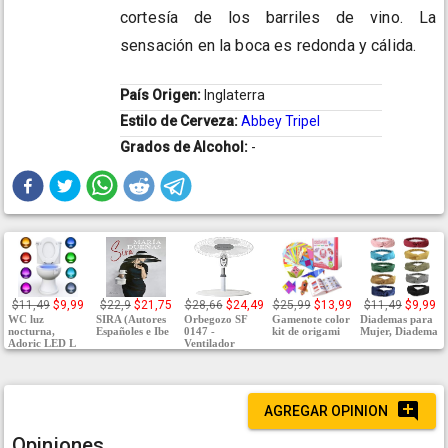
cortesía de los barriles de vino. La
sensación en la boca es redonda y cálida.
País Origen:
Inglaterra
Estilo de Cerveza:
Abbey Tripel
Grados de Alcohol:
-
$11,49
$9,99
$22,9
$21,75
$28,66
$24,49
$25,99
$13,99
$11,49
$9,99
WC luz
SIRA (Autores
Orbegozo SF
Gamenote color
Diademas para
nocturna,
Españoles e Ibe
0147 -
kit de origami
Mujer, Diadema
Adoric LED L
Ventilador
AGREGAR OPINION
Opiniones