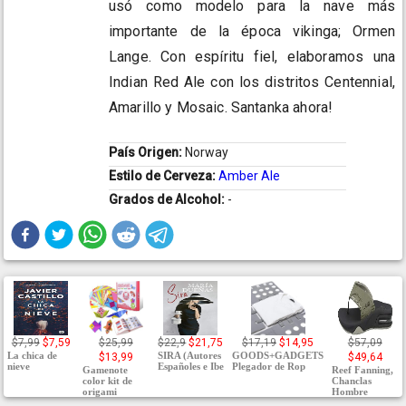
usó como modelo para la nave más
importante de la época vikinga; Ormen
Lange. Con espíritu fiel, elaboramos una
Indian Red Ale con los distritos Centennial,
Amarillo y Mosaic. Santanka ahora!
País Origen:
Norway
Estilo de Cerveza:
Amber Ale
Grados de Alcohol:
-
$7,99
$7,59
$25,99
$22,9
$21,75
$17,19
$14,95
$57,09
La chica de
SIRA (Autores
GOODS+GADGETS
$13,99
$49,64
nieve
Españoles e Ibe
Plegador de Rop
Gamenote
Reef Fanning,
color kit de
Chanclas
origami
Hombre