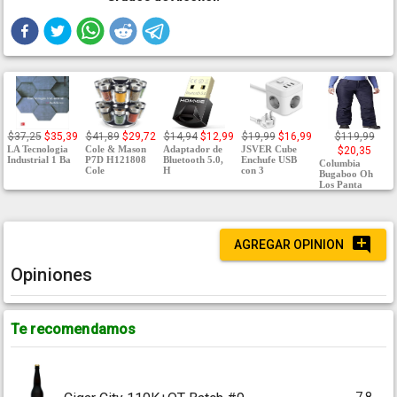
$37,25
$35,39
$41,89
$29,72
$14,94
$12,99
$19,99
$16,99
$119,99
LA Tecnologia
Cole & Mason
Adaptador de
JSVER Cube
$20,35
Industrial 1 Ba
P7D H121808
Bluetooth 5.0,
Enchufe USB
Columbia
Cole
H
con 3
Bugaboo Oh
Los Panta
AGREGAR OPINION
Opiniones
Te recomendamos
7.8