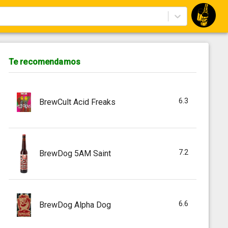
Te recomendamos
6.3
BrewCult Acid Freaks
7.2
BrewDog 5AM Saint
6.6
BrewDog Alpha Dog