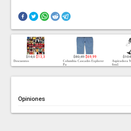
$14,0
$13,3
$80,49
$69,99
$104
Descuentos
Columbia Cascades Explorer
Aspiradora
Pa
6en1
Opiniones