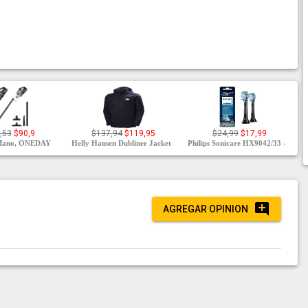
,53
$90,9
$137,94
$119,95
$24,99
$17,99
 Mano, ONEDAY
Helly Hansen Dubliner Jacket
Philips Sonicare HX9042/33 -
AGREGAR OPINION