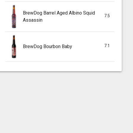
BrewDog Barrel Aged Albino Squid
7.5
Assassin
7.1
BrewDog Bourbon Baby