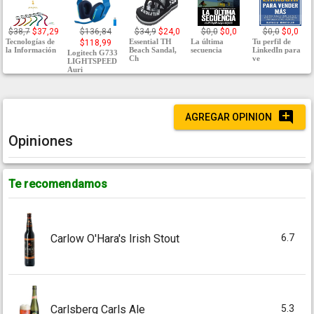
$38,7
$37,29
$136,84
$34,9
$24,0
$0,0
$0,0
$0,0
$0,0
Tecnologías de
Essential TH
La última
Tu perfil de
$118,99
la Información
Beach Sandal,
secuencia
LinkedIn para
Logitech G733
Ch
ve
LIGHTSPEED
Auri
AGREGAR OPINION
Opiniones
Te recomendamos
6.7
Carlow O'Hara's Irish Stout
5.3
Carlsberg Carls Ale