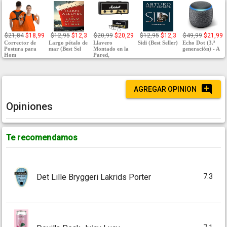
$21,84
$18,99
$12,95
$12,3
$20,99
$20,29
$12,95
$12,3
$49,99
$21,99
Corrector de
Largo pétalo de
Llavero
Sidi (Best Seller)
Echo Dot (3.ª
Postura para
mar (Best Sel
Montado en la
generación) - A
Hom
Pared,
AGREGAR OPINION
Opiniones
Te recomendamos
7.3
Det Lille Bryggeri Lakrids Porter