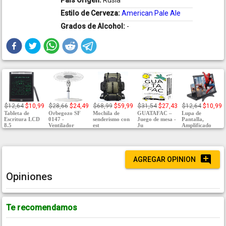
País Origen:
Rusia
Estilo de Cerveza:
American Pale Ale
Grados de Alcohol:
-
$12,64
$10,99
$28,66
$24,49
$68,99
$59,99
$31,54
$27,43
$12,64
$10,99
Tableta de
Orbegozo SF
Mochila de
GUATAFAC –
Lupa de
Escritura LCD
0147 -
senderismo con
Juego de mesa -
Pantalla,
8.5
Ventilador
est
Ju
Amplificado
AGREGAR OPINION
Opiniones
Te recomendamos