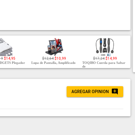
19
$14,95
$12,64
$10,99
$17,24
$14,99
GETS Plegador
Lupa de Pantalla, Amplificado
TOQIBO Cuerda para Saltar
de
AGREGAR OPINION