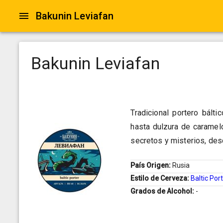
Bakunin Leviafan
Bakunin Leviafan
Tradicional portero bált
hasta dulzura de caramel
secretos y misterios, desd
País Origen:
Rusia
Estilo de Cerveza:
Baltic Por
Grados de Alcohol:
-