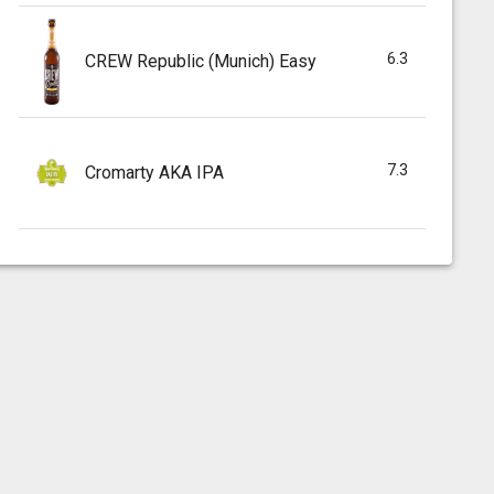
6.3
CREW Republic (Munich) Easy
7.3
Cromarty AKA IPA