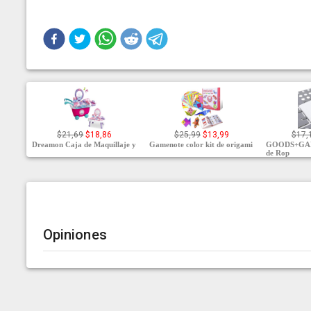
$21,69
$18,86
$25,99
$13,99
$17,
Dreamon Caja de Maquillaje y
Gamenote color kit de origami
GOODS+GAD
de Rop
Opiniones