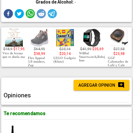
Grados de Alcohol:
-
$18,9
$17,95
$64,95
$23,16
$41,99
$35,69
$27,58
Vive de forma
Willful
$38,99
$20,14
$23,98
que te duela ma
Smartwatch,Reloj
Flex Appeal
LEGO Gadgets
GGF
Inte
3.0-insiders,
(Klutz)
Calentador de
Zap
Café y Cale
AGREGAR OPINION
Opiniones
Te recomendamos