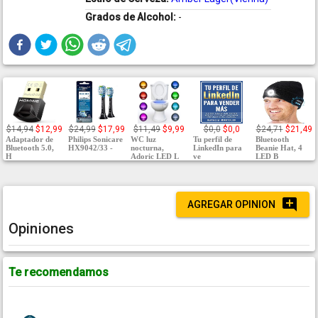
Grados de Alcohol:
-
$14,94
$12,99
$24,99
$17,99
$11,49
$9,99
$0,0
$0,0
$24,71
$21,49
Adaptador de
Philips Sonicare
WC luz
Tu perfil de
Bluetooth
Bluetooth 5.0,
HX9042/33 -
nocturna,
LinkedIn para
Beanie Hat, 4
H
Adoric LED L
ve
LED B
AGREGAR OPINION
Opiniones
Te recomendamos