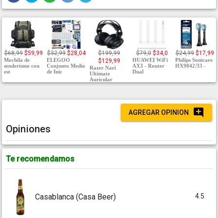
$68,99
$59,99
$32,99
$28,04
$199,99
$79,0
$34,0
$24,99
$17,99
Mochila de
ELEGOO
HUAWEI WiFi
Philips Sonicare
$129,99
senderismo con
Conjunto Medio
AX3 - Router
HX9042/33 -
Razer Nari
est
de Inic
Dual
Ultimate
Auricular
AGREGAR OPINION
Opiniones
Te recomendamos
4.5
Casablanca (Casa Beer)