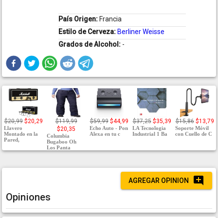
País Origen:
Francia
Estilo de Cerveza:
Berliner Weisse
Grados de Alcohol:
-
$20,99
$20,29
$119,99
$59,99
$44,99
$37,25
$35,39
$15,86
$13,79
Llavero
Echo Auto - Pon
LA Tecnologia
Soporte Móvil
$20,35
Montado en la
Alexa en tu c
Industrial 1 Ba
con Cuello de C
Columbia
Pared,
Bugaboo Oh
Los Panta
AGREGAR OPINION
Opiniones