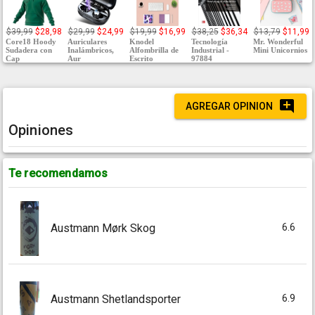
$39,99
$28,98
$29,99
$24,99
$19,99
$16,99
$38,25
$36,34
$13,79
$11,99
Core18 Hoody
Auriculares
Knodel
Tecnología
Mr. Wonderful
Sudadera con
Inalámbricos,
Alfombrilla de
Industrial -
Mini Unicornios
Cap
Aur
Escrito
97884
AGREGAR OPINION
Opiniones
Te recomendamos
6.6
Austmann Mørk Skog
6.9
Austmann Shetlandsporter