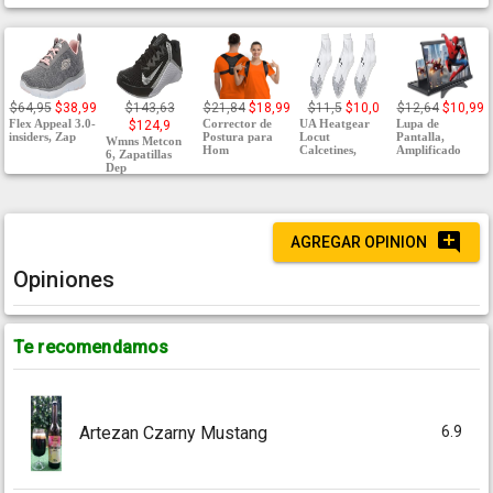
$64,95
$38,99
$143,63
$21,84
$18,99
$11,5
$10,0
$12,64
$10,99
Flex Appeal 3.0-
Corrector de
UA Heatgear
Lupa de
$124,9
insiders, Zap
Postura para
Locut
Pantalla,
Wmns Metcon
Hom
Calcetines,
Amplificado
6, Zapatillas
Dep
AGREGAR OPINION
Opiniones
Te recomendamos
6.9
Artezan Czarny Mustang