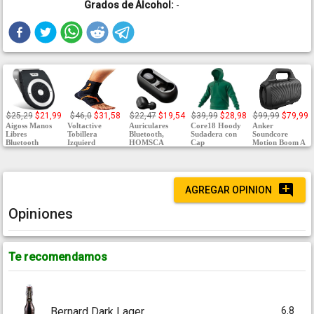
Grados de Alcohol:
-
$25,29
$21,99
$46,0
$31,58
$22,47
$19,54
$39,99
$28,98
$99,99
$79,99
Aigoss Manos
Voltactive
Auriculares
Core18 Hoody
Anker
Libres
Tobillera
Bluetooth,
Sudadera con
Soundcore
Bluetooth
Izquierd
HOMSCA
Cap
Motion Boom A
AGREGAR OPINION
Opiniones
Te recomendamos
6.8
Bernard Dark Lager