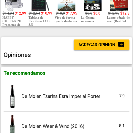
$14,94
$12,99
$12,64
$10,99
$18,9
$17,95
$0,0
$0,0
$12,95
$12,3
HAPPY
Tableta de
Vive de forma
La última
Largo pétalo de
CHLEA® 20
Escritura LCD
que te duela ma
secuencia
mar (Best Sel
Protector de
8.5
AGREGAR OPINION
Opiniones
Te recomendamos
7.9
De Molen Tsarina Esra Imperial Porter
8.1
De Molen Weer & Wind (2016)