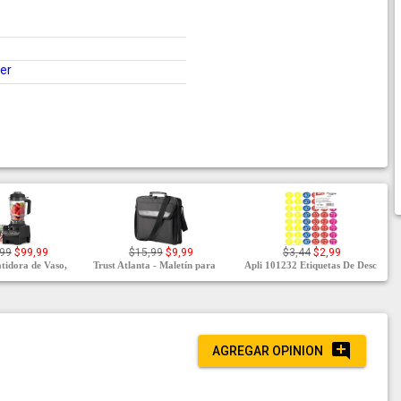
ter
,99
$99,99
$15,99
$9,99
$3,44
$2,99
idora de Vaso,
Trust Atlanta - Maletín para
Apli 101232 Etiquetas De Desc
AGREGAR OPINION