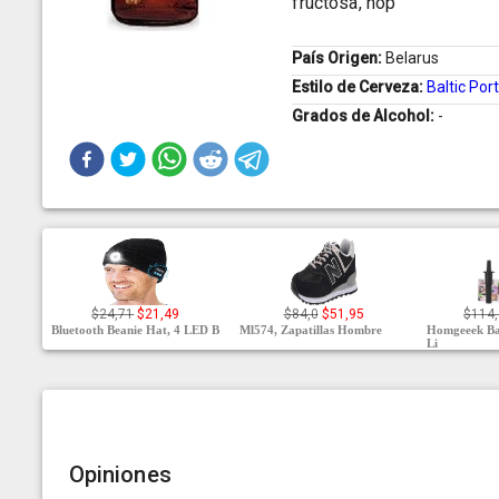
fructosa, hop
País Origen:
Belarus
Estilo de Cerveza:
Baltic Por
Grados de Alcohol:
-
$24,71
$21,49
$84,0
$51,95
$114
Bluetooth Beanie Hat, 4 LED B
Ml574, Zapatillas Hombre
Homgeeek Bat
Li
Opiniones