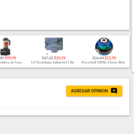
,99
$99,99
$37,25
$35,39
$26,44
$22,99
idora de Vaso,
LA Tecnologia Industrial 1 Ba
Powerball 280Hz Classic Bola
AGREGAR OPINION