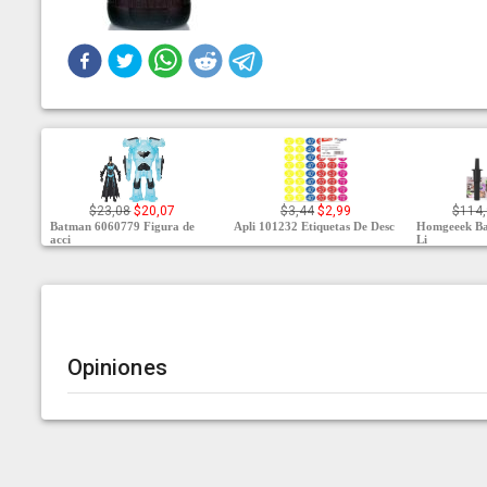
$23,08
$20,07
$3,44
$2,99
$114
Batman 6060779 Figura de
Apli 101232 Etiquetas De Desc
Homgeeek Bat
acci
Li
Opiniones