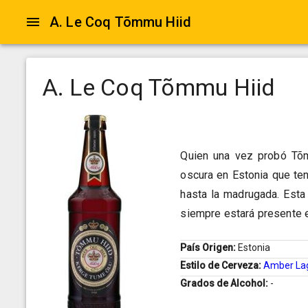
A. Le Coq Tõmmu Hiid
A. Le Coq Tõmmu Hiid
Quien una vez probó Tõm
oscura en Estonia que te
hasta la madrugada. Esta
siempre estará presente e
País Origen:
Estonia
Estilo de Cerveza:
Amber La
Grados de Alcohol:
-