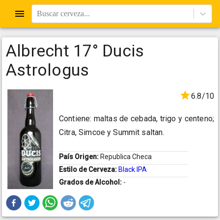
Buscar cerveza...
Albrecht 17° Ducis
Astrologus
6.8/10
Contiene: maltas de cebada, trigo y centeno;
Citra, Simcoe y Summit saltan.
País Origen:
Republica Checa
Estilo de Cerveza:
Black IPA
Grados de Alcohol:
-