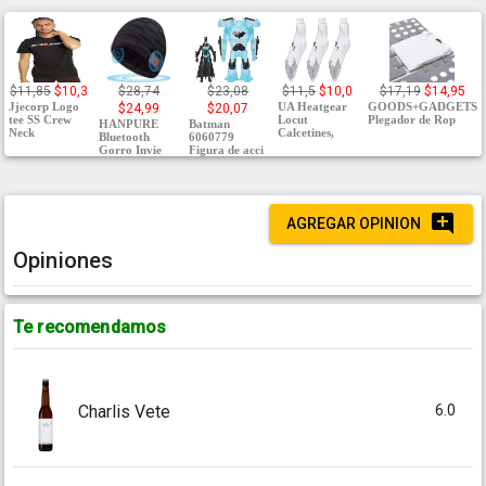
$11,85
$10,3
$28,74
$23,08
$11,5
$10,0
$17,19
$14,95
Jjecorp Logo
UA Heatgear
GOODS+GADGETS
$24,99
$20,07
tee SS Crew
Locut
Plegador de Rop
HANPURE
Batman
Neck
Calcetines,
Bluetooth
6060779
Gorro Invie
Figura de acci
AGREGAR OPINION
Opiniones
Te recomendamos
6.0
Charlis Vete