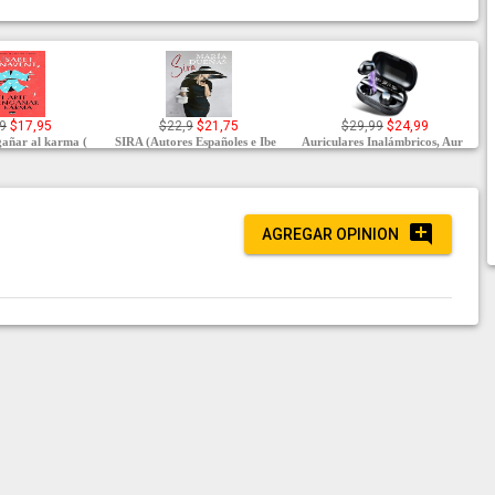
9
$17,95
$22,9
$21,75
$29,99
$24,99
gañar al karma (
SIRA (Autores Españoles e Ibe
Auriculares Inalámbricos, Aur
AGREGAR OPINION