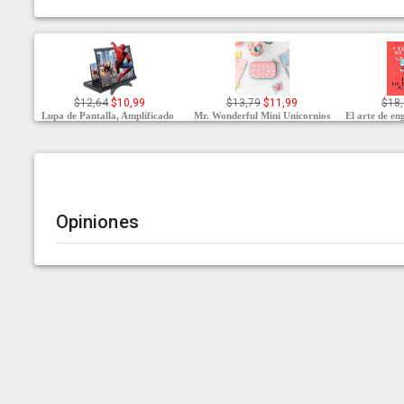
$12,64
$10,99
$13,79
$11,99
$18,
Lupa de Pantalla, Amplificado
Mr. Wonderful Mini Unicornios
El arte de en
Opiniones