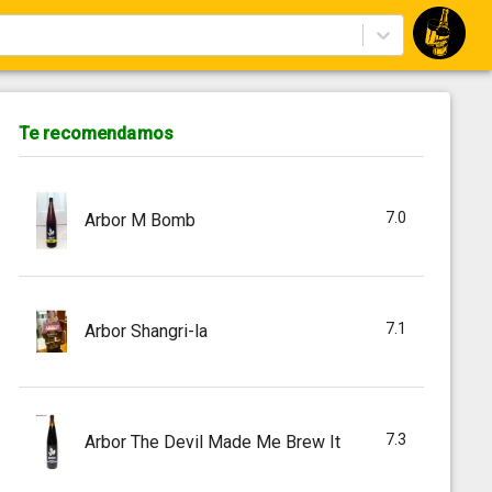
Te recomendamos
7.0
Arbor M Bomb
7.1
Arbor Shangri-la
7.3
Arbor The Devil Made Me Brew It