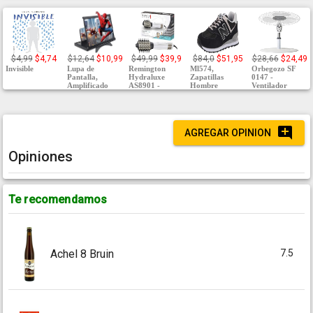
$4,99
$4,74
$12,64
$10,99
$49,99
$39,9
$84,0
$51,95
$28,66
$24,49
Invisible
Lupa de
Remington
Ml574,
Orbegozo SF
Pantalla,
Hydraluxe
Zapatillas
0147 -
Amplificado
AS8901 -
Hombre
Ventilador
AGREGAR OPINION
Opiniones
Te recomendamos
7.5
Achel 8 Bruin