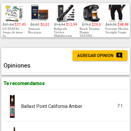
$31,54
$27,43
$0,02
$0,02
$14,94
$12,99
$79,0
$29,0
$69,95
$48,98
GUATAFAC –
Amazon
Bolígrafo
Bosch Tassimo
Extreme Motion
Juego de mesa -
Recargas
Táctico
Happy
Straight Vaque
Ju
Multiherram
TAS1002 -
AGREGAR OPINION
Opiniones
Te recomendamos
7.1
Ballast Point California Amber