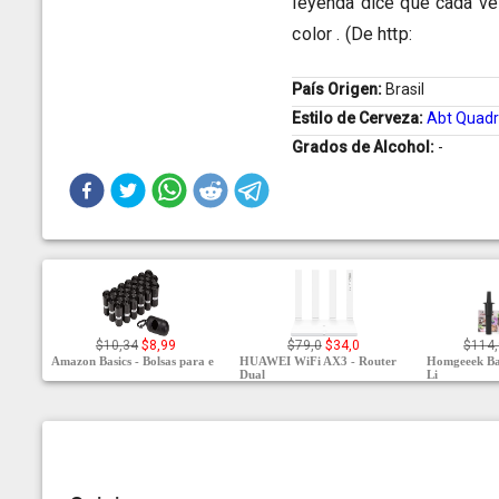
leyenda dice que cada ve
color . (De http:
País Origen:
Brasil
Estilo de Cerveza:
Abt Quadr
Grados de Alcohol:
-
$10,34
$8,99
$79,0
$34,0
$114
Amazon Basics - Bolsas para e
HUAWEI WiFi AX3 - Router
Homgeeek Bat
Dual
Li