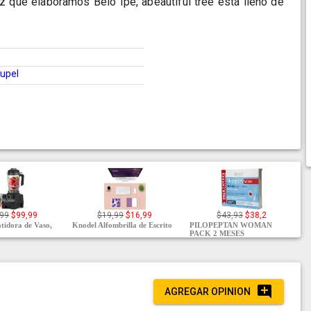
z que elaboramos Belô Ipe, abeautiful tree está lleno de
upel
,99
$99,99
$19,99
$16,99
$43,93
$38,2
idora de Vaso,
Knodel Alfombrilla de Escrito
PILOPEPTAN WOMAN
PACK 2 MESES
AGREGAR OPINION