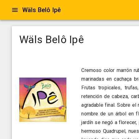
Wäls Belô Ipê
Wäls Belô Ipê
Cremoso color marrón rub
marinadas en cachaça bra
Frutas tropicales, truf
retención de cabeza, car
agradable final. Sobre el
nombre de un árbol en fl
jardín se negó a florece
hermoso Quadrupel, nuest