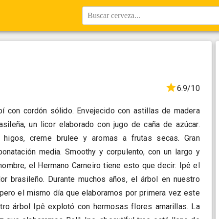
Buscar cerveza...
6.9/10
í con cordón sólido. Envejecido con astillas de madera
sileña, un licor elaborado con jugo de caña de azúcar.
as, higos, creme brulee y aromas a frutas secas. Gran
bonatación media. Smoothy y corpulento, con un largo y
 nombre, el Hermano Carneiro tiene esto que decir: Ipê el
or brasileño. Durante muchos años, el árbol en nuestro
r, pero el mismo día que elaboramos por primera vez este
ro árbol Ipê explotó con hermosas flores amarillas. La