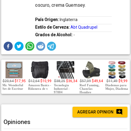
oscuro, crema Guemsey.
País Origen:
Inglaterra
Estilo de Cerveza:
Abt Quadrupel
Grados de Alcohol:
-
$20,64
$17,95
$12,64
$10,99
$38,25
$36,34
$57,09
$49,64
$11,49
$9,99
Mr. Wonderful
Amazon Basics -
Tecnología
Reef Fanning,
Diademas para
Set de Escritur
Riñonera de v
Industrial -
Chanclas
Mujer, Diadema
97884
Hombre
AGREGAR OPINION
Opiniones