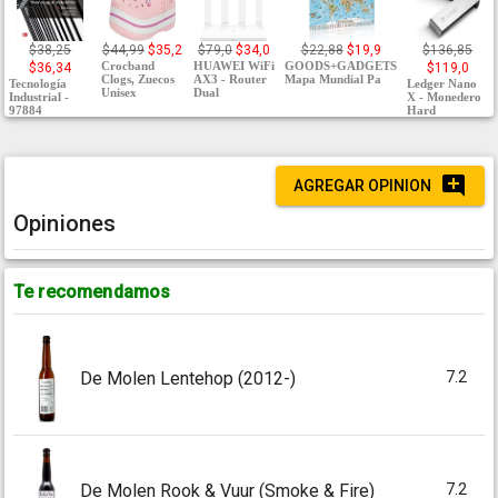
$38,25
$44,99
$35,2
$79,0
$34,0
$22,88
$19,9
$136,85
Crocband
HUAWEI WiFi
GOODS+GADGETS
$36,34
$119,0
Clogs, Zuecos
AX3 - Router
Mapa Mundial Pa
Tecnología
Ledger Nano
Unisex
Dual
Industrial -
X - Monedero
97884
Hard
AGREGAR OPINION
Opiniones
Te recomendamos
7.2
De Molen Lentehop (2012-)
7.2
De Molen Rook & Vuur (Smoke & Fire)