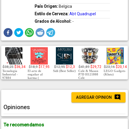
País Origen:
Belgica
Estilo de Cerveza:
Abt Quadrupel
Grados de Alcohol:
-
$38,25
$36,34
$18,9
$17,95
$12,95
$12,3
$41,89
$29,72
$23,16
$20,14
Tecnología
El arte de
Sidi (Best Seller)
Cole & Mason
LEGO Gadgets
Industrial -
engañar al
P7D H121808
(Klutz)
97884
karma (
Cole
AGREGAR OPINION
Opiniones
Te recomendamos