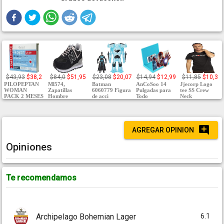
$43,93
$38,2
$84,0
$51,95
$23,08
$20,07
$14,94
$12,99
$11,85
$10,3
PILOPEPTAN
Ml574,
Batman
AnCoSoo 14
Jjecorp Logo
WOMAN
Zapatillas
6060779 Figura
Pulgadas para
tee SS Crew
PACK 2 MESES
Hombre
de acci
Todo
Neck
AGREGAR OPINION
Opiniones
Te recomendamos
6.1
Archipelago Bohemian Lager