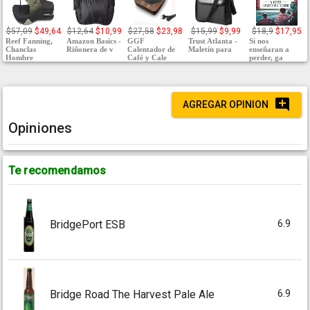
$57,09
$49,64
$12,64
$10,99
$27,58
$23,98
$15,99
$9,99
$18,9
$17,95
Reef Fanning,
Amazon Basics -
GGF
Trust Atlanta -
Si nos
Chanclas
Riñonera de v
Calentador de
Maletín para
enseñaran a
Hombre
Café y Cale
perder, ga
AGREGAR OPINION
Opiniones
Te recomendamos
6.9
BridgePort ESB
6.9
Bridge Road The Harvest Pale Ale