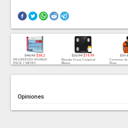
$43,93
$38,2
$22,99
$19,99
$21,
PILOPEPTAN WOMAN
Báscula Grasa Corporal
Corrector de
PACK 2 MESES
Blueto
Hom
Opiniones