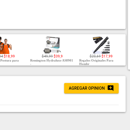
84
$18,99
$49,99
$39,9
$20,69
$17,99
 Postura para
Remington Hydraluxe AS8901
Regalos Originales Para
-
Hombr
AGREGAR OPINION