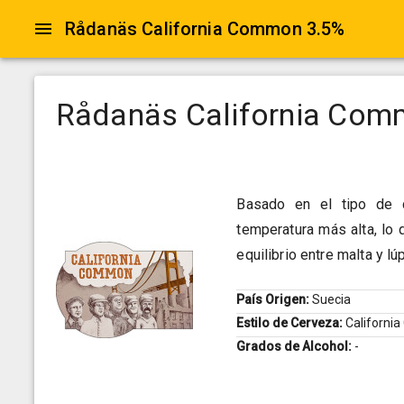
Rådanäs California Common 3.5%
Rådanäs California Com
Basado en el tipo de 
temperatura más alta, lo 
equilibrio entre malta y lú
País Origen:
Suecia
Estilo de Cerveza:
Californ
Grados de Alcohol:
-