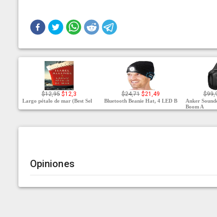
$12,95
$12,3
$24,71
$21,49
$99,
Largo pétalo de mar (Best Sel
Bluetooth Beanie Hat, 4 LED B
Anker Sound
Boom A
Opiniones