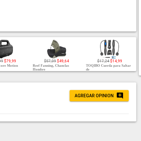
99
$79,99
$57,09
$49,64
$17,24
$14,99
core Motion
Reef Fanning, Chanclas
TOQIBO Cuerda para Saltar
Hombre
de
AGREGAR OPINION