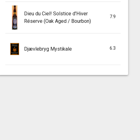
Dieu du Ciel! Solstice d'Hiver
7.9
Réserve (Oak Aged / Bourbon)
6.3
Djævlebryg Mystikale