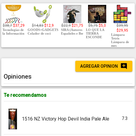
$38,7
$37,29
$14,83
$12,9
$22,9
$21,75
$5,75
$5,0
$39,95
Tecnologías de
GOODS+GADGETS
SIRA (Autores
LO QUE LA
$29,95
la Información
Colador de coci
Españoles e Ibe
TIERRA
Lámpara
ESCONDE
Tetris
Lámpara de
mes
AGREGAR OPINION
Opiniones
Te recomendamos
7.3
1516 NZ Victory Hop Devil India Pale Ale